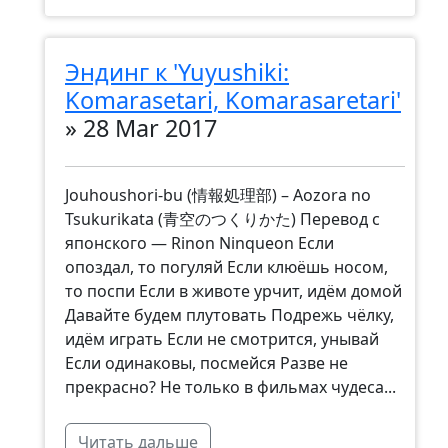
Эндинг к 'Yuyushiki:
Komarasetari, Komarasaretari'
»
28 Mar 2017
Jouhoushori-bu (情報処理部) – Aozora no
Tsukurikata (青空のつくりかた) Перевод с
японского — Rinon Ninqueon Если
опоздал, то погуляй Если клюёшь носом,
то поспи Если в животе урчит, идём домой
Давайте будем плутовать Подрежь чёлку,
идём играть Если не смотрится, унывай
Если одинаковы, посмейся Разве не
прекрасно? Не только в фильмах чудеса...
Читать дальше