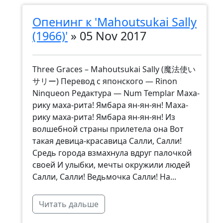
Опенинг к 'Mahoutsukai Sally
(1966)'
»
05 Nov 2017
Three Graces – Mahoutsukai Sally (魔法使い
サリー) Перевод с японского — Rinon
Ninqueon Редактура — Num Templar Маха-
рику маха-рита! Ямбара ян-ян-ян! Маха-
рику маха-рита! Ямбара ян-ян-ян! Из
волшебной страны прилетела она Вот
такая девица-красавица Салли, Салли!
Средь города взмахнула вдруг палочкой
своей И улыбки, мечты окружили людей
Салли, Салли! Ведьмочка Салли! На...
Читать дальше