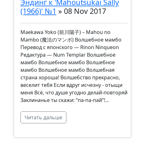
Эндинг к 'Mahoutsukai Sally
(1966)' №1
»
08 Nov 2017
Maekawa Yoko (前川陽子) – Mahou no
Mambo (魔法のマンボ) Волшебное мамбо
Перевод с японского — Rinon Ninqueon
Редактура — Num Templar Волшебное
мамбо Волшебное мамбо Волшебное
мамбо Волшебное мамбо Волшебная
страна хороша! Волшебство прекрасно,
веселит тебя Если вдруг исчезну - отыщи
меня Всё, что душе угодно делай-повторяй
Заклинанье ты скажи: “па-па-пай”!...
Читать дальше