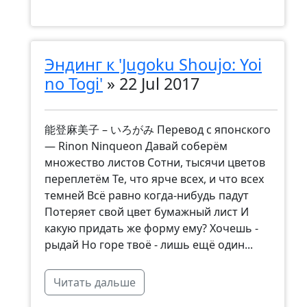
Эндинг к 'Jugoku Shoujo: Yoi
no Togi'
»
22 Jul 2017
能登麻美子 – いろがみ Перевод с японского
— Rinon Ninqueon Давай соберём
множество листов Сотни, тысячи цветов
переплетём Те, что ярче всех, и что всех
темней Всё равно когда-нибудь падут
Потеряет свой цвет бумажный лист И
какую придать же форму ему? Хочешь -
рыдай Но горе твоё - лишь ещё один...
Читать дальше