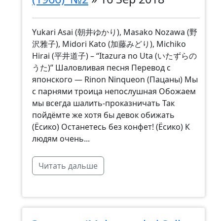
Yukari Asai (朝井ゆかり), Masako Nozawa (野
沢雅子), Midori Kato (加藤みどり), Michiko
Hirai (平井道子) – “Itazura no Uta (いたずらの
うた)” Шаловливая песня Перевод с
японского — Rinon Ninqueon (Пацаны) Мы
с парнями троица непослушная Обожаем
мы всегда шалить-проказничать Так
пойдёмте же хотя бы девок обижать
(Ёсико) Останетесь без конфет! (Ёсико) К
людям очень...
Читать дальше