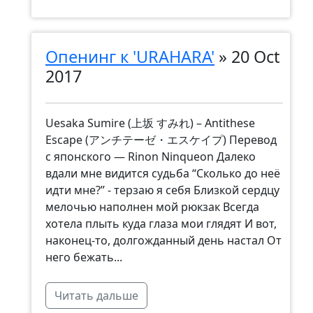
Опенинг к 'URAHARA'
»
20 Oct
2017
Uesaka Sumire (上坂 すみれ) – Antithese
Escape (アンチテーゼ・エスケイプ) Перевод
с японского — Rinon Ninqueon Далеко
вдали мне видится судьба “Сколько до неё
идти мне?” - терзаю я себя Близкой сердцу
мелочью наполнен мой рюкзак Всегда
хотела плыть куда глаза мои глядят И вот,
наконец-то, долгожданный день настал От
него бежать...
Читать дальше