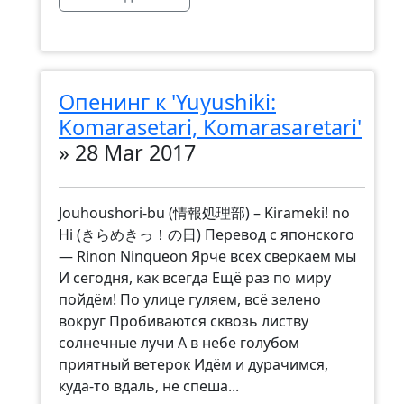
Опенинг к 'Yuyushiki:
Komarasetari, Komarasaretari'
»
28 Mar 2017
Jouhoushori-bu (情報処理部) – Kirameki! no
Hi (きらめきっ！の日) Перевод с японского
— Rinon Ninqueon Ярче всех сверкаем мы
И сегодня, как всегда Ещё раз по миру
пойдём! По улице гуляем, всё зелено
вокруг Пробиваются сквозь листву
солнечные лучи А в небе голубом
приятный ветерок Идём и дурачимся,
куда-то вдаль, не спеша...