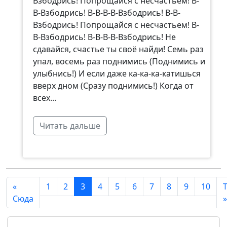
Взбодрись! Попрощайся с несчастьем! В-
В-Взбодрись! В-В-В-В-Взбодрись! В-В-
Взбодрись! Попрощайся с несчастьем! В-
В-Взбодрись! В-В-В-В-Взбодрись! Не
сдавайся, счастье ты своё найди! Семь раз
упал, восемь раз поднимись (Поднимись и
улыбнись!) И если даже ка-ка-ка-катишься
вверх дном (Сразу поднимись!) Когда от
всех...
Читать дальше
«
1
2
3
4
5
6
7
8
9
10
Сюда
»